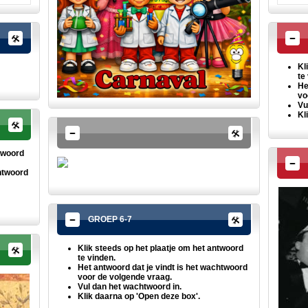
Kl
te
He
vo
Vu
Kl
twoord
chtwoord
GROEP 6-7
Klik steeds op het plaatje om het
antwoord
te vinden.
Het antwoord dat je vindt is het wachtwoord
voor de volgende vraag.
Vul dan het wachtwoord in.
Klik daarna op 'Open deze box'.