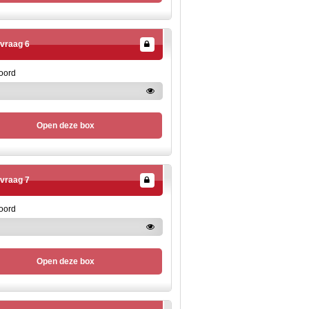
vraag 6
oord
Open deze box
vraag 7
oord
Open deze box