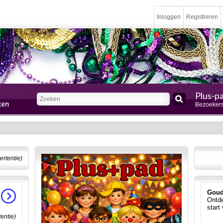
Inloggen
Registreren
Plus-p
Bezoekers
ertentie)
Goud
Ontde
start
tentie)