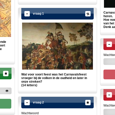
Carnaval
vraag 1
horen.
Hoe noe
van het
Denk aan
lende
oort
de
Wachtw
Wat voor soort feest was het Carnavalsfeest
vroeger bij de volken in de oudheid en later in
onze streken?
(14 letters)
vraag 2
Wachtw
Wachtwoord